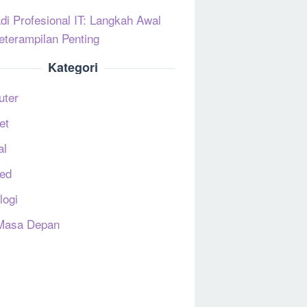
di Profesional IT: Langkah Awal
eterampilan Penting
Kategori
uter
et
al
ed
logi
Masa Depan