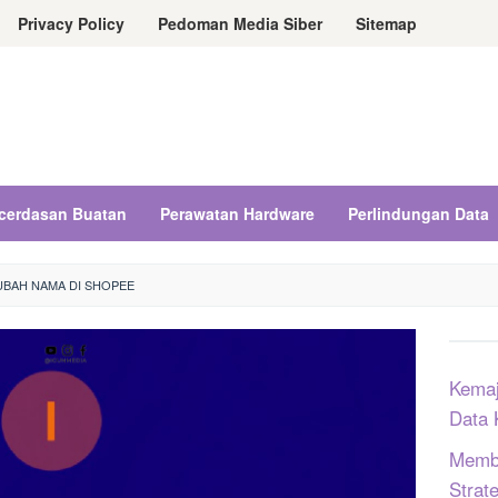
Privacy Policy
Pedoman Media Siber
Sitemap
cerdasan Buatan
Perawatan Hardware
Perlindungan Data
BAH NAMA DI SHOPEE
Kemaj
Data 
Memba
Strat