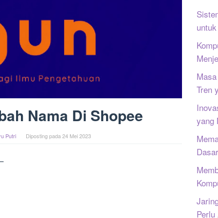
Siste
untuk
Kompu
Menje
Masa 
Tren 
Inova
bah Nama Di Shopee
yang
u Putri
Diposting pada
24 Mei 2023
Memah
Dasar
–
Memb
Kompu
Jarin
Perlu