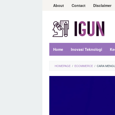
Loncat
About
Contact
Disclaimer
ke
konten
Home
Inovasi Teknologi
Ke
HOMEPAGE
/
ECOMMERCE
/
CARA MENGU