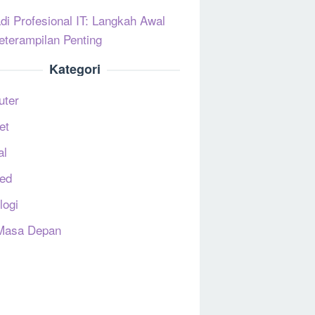
di Profesional IT: Langkah Awal
eterampilan Penting
Kategori
uter
et
al
ed
logi
Masa Depan