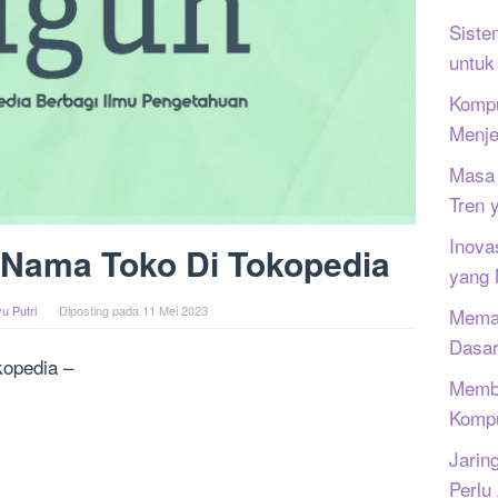
Siste
untuk
Kompu
Menje
Masa 
Tren 
Inova
Nama Toko Di Tokopedia
yang
u Putri
Diposting pada
11 Mei 2023
Memah
Dasar
opedia –
Memb
Kompu
Jarin
Perlu