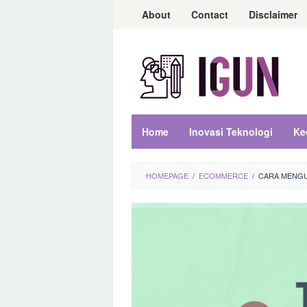
Loncat
About
Contact
Disclaimer
ke
konten
Home
Inovasi Teknologi
Ke
HOMEPAGE
/
ECOMMERCE
/
CARA MENGU