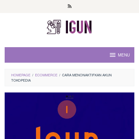
Loncat
ke
konten
MENU
HOMEPAGE
/
ECOMMERCE
/
CARA MENONAKTIFKAN AKUN
TOKOPEDIA