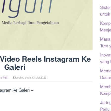
Siste
untuk
Kompu
Menje
Masa 
Tren 
Inova
Video Reels Instagram Ke
yang
Galeri
Memah
Dasar
u Putri
Diposting pada
13 Mei 2023
Memb
agram Ke Galeri –
Kompu
Jarin
Perlu