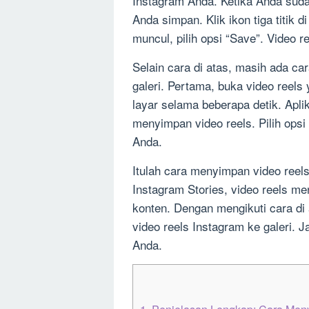
Instagram Anda. Ketika Anda sudah
Anda simpan. Klik ikon tiga titik 
muncul, pilih opsi “Save”. Video r
Selain cara di atas, masih ada ca
galeri. Pertama, buka video reels
layar selama beberapa detik. Apl
menyimpan video reels. Pilih opsi
Anda.
Itulah cara menyimpan video reels
Instagram Stories, video reels m
konten. Dengan mengikuti cara d
video reels Instagram ke galeri. 
Anda.
1.
Penjelasan Lengkap: Cara Meny