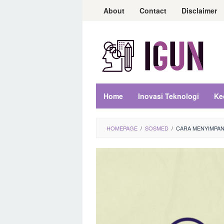
Loncat
About
Contact
Disclaimer
ke
konten
Home
Inovasi Teknologi
Ke
HOMEPAGE
/
SOSMED
/
CARA MENYIMPAN