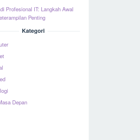
di Profesional IT: Langkah Awal
eterampilan Penting
Kategori
uter
et
al
ed
logi
Masa Depan