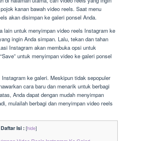
 di halaman utama, cari video reels yang ingin
di pojok kanan bawah video reels. Saat menu
eels akan disimpan ke galeri ponsel Anda.
ra lain untuk menyimpan video reels Instagram ke
 yang ingin Anda simpan. Lalu, tekan dan tahan
ikasi Instagram akan membuka opsi untuk
 “Save” untuk menyimpan video ke galeri ponsel
 Instagram ke galeri. Meskipun tidak sepopuler
enawarkan cara baru dan menarik untuk berbagi
i atas, Anda dapat dengan mudah menyimpan
Jadi, mulailah berbagi dan menyimpan video reels
Daftar Isi :
[
hide
]
impan Video Reels Instagram Ke Galeri