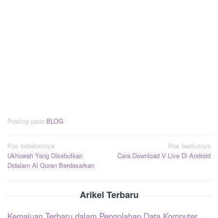
Posting pada
BLOG
Navigasi
Pos sebelumnya
Pos berikutnya
Ukhuwah Yang Disebutkan
Cara Download V Live Di Android
pos
Didalam Al Quran Berdasarkan
Arikel Terbaru
Kemajuan Terbaru dalam Pengolahan Data Komputer