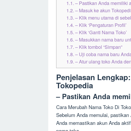
1.1.
– Pastikan Anda memiliki a
1.2.
– Masuk ke akun Tokoped
1.3.
– Klik menu utama di sebela
1.4.
– Klik ‘Pengaturan Profil’
1.5.
– Klik ‘Ganti Nama Toko’
1.6.
– Masukkan nama baru unt
1.7.
– Klik tombol “Simpan”
1.8.
– Uji coba nama baru Anda
1.9.
– Atur ulang toko Anda deng
Penjelasan Lengkap
Tokopedia
– Pastikan Anda memil
Cara Merubah Nama Toko Di Toko
Sebelum Anda memulai, pastikan A
Anda memastikan akun Anda aktif
nama toko.