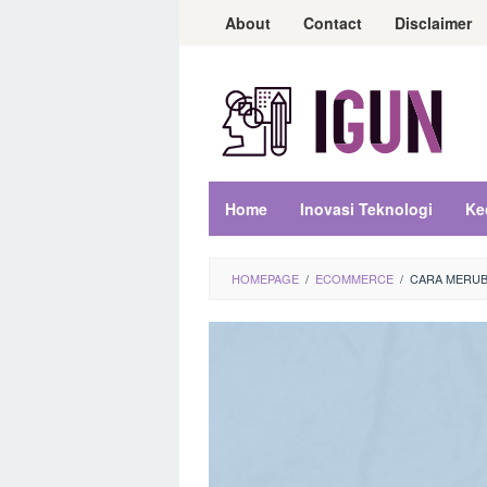
Loncat
About
Contact
Disclaimer
ke
konten
Home
Inovasi Teknologi
Ke
HOMEPAGE
/
ECOMMERCE
/
CARA MERUB