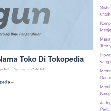
Siste
untuk
Kompu
Menje
Masa 
Tren 
Inova
Nama Toko Di Tokopedia
yang
yu Putri
Diposting pada
7 Mei 2023
Memah
Dasar
pedia –
Memb
Kompu
Jarin
Perlu