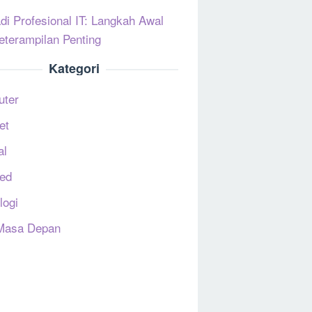
di Profesional IT: Langkah Awal
eterampilan Penting
Kategori
uter
et
al
ed
logi
Masa Depan