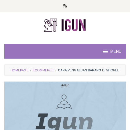
Loncat
ke
konten
MENU
HOMEPAGE
/
ECOMMERCE
/
CARA PENGAJUAN BARANG DI SHOPEE