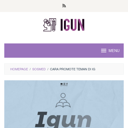
Loncat
ke
konten
MENU
HOMEPAGE
/
SOSMED
/
CARA PROMOTE TEMAN DI IG