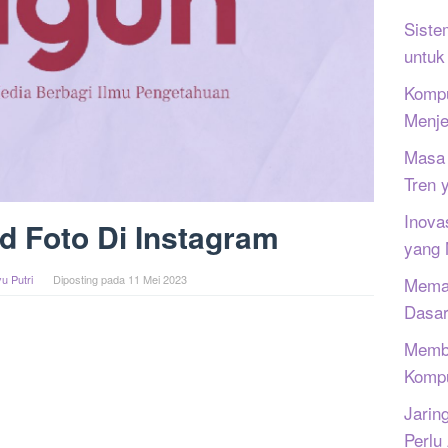
Siste
untuk
Kompu
Menje
Masa 
Tren 
Inova
d Foto Di Instagram
yang
u Putri
Diposting pada
11 Mei 2023
Memah
Dasar
Memb
Kompu
Jarin
Perlu