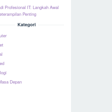
di Profesional IT: Langkah Awal
eterampilan Penting
Kategori
uter
et
al
ed
logi
Masa Depan