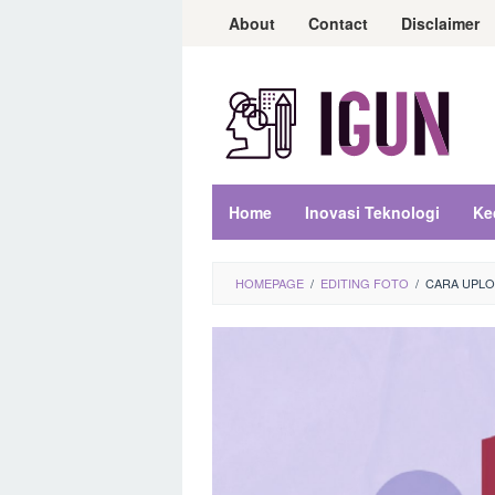
Loncat
About
Contact
Disclaimer
ke
konten
Home
Inovasi Teknologi
Ke
HOMEPAGE
/
EDITING FOTO
/
CARA UPLO