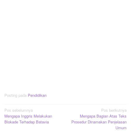
Posting pada
Pendidikan
Navigasi
Pos sebelumnya
Pos berikutnya
Mengapa Inggris Melakukan
Mengapa Bagian Atas Teks
pos
Blokade Terhadap Batavia
Prosedur Dinamakan Penjelasan
Umum