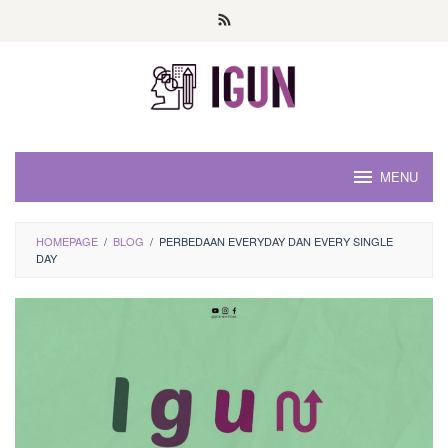
Loncat
ke
konten
MENU
HOMEPAGE
/
BLOG
/
PERBEDAAN EVERYDAY DAN EVERY SINGLE
DAY