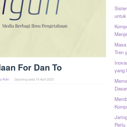
Siste
untuk
Kompu
Menje
Masa 
Tren 
Inova
aan For Dan To
yang
u Putri
Diposting pada
19 April 2023
Memah
Dasar
Memb
Kompu
Jarin
Perlu