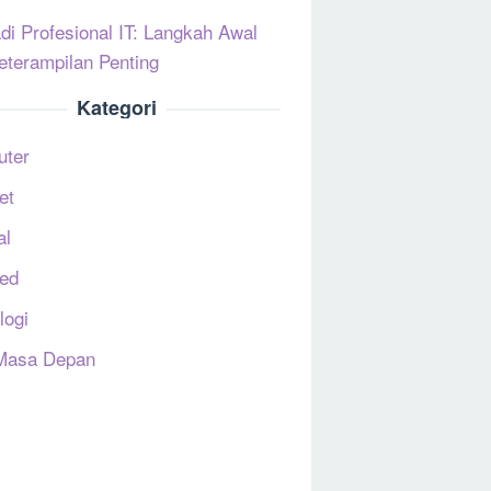
di Profesional IT: Langkah Awal
eterampilan Penting
Kategori
uter
et
al
ed
logi
Masa Depan