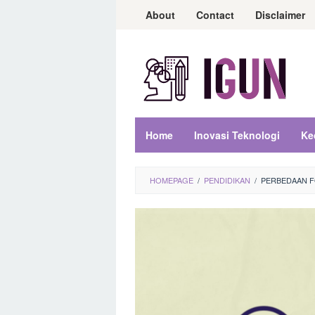
Loncat
About
Contact
Disclaimer
ke
konten
Home
Inovasi Teknologi
Ke
HOMEPAGE
/
PENDIDIKAN
/
PERBEDAAN F