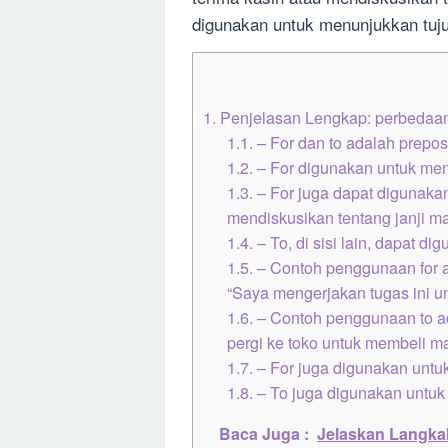
digunakan untuk menunjukkan tuju
1.
Penjelasan Lengkap: perbedaan 
1.1.
– For dan to adalah prepos
1.2.
– For digunakan untuk men
1.3.
– For juga dapat digunaka
mendiskusikan tentang janji m
1.4.
– To, di sisi lain, dapat d
1.5.
– Contoh penggunaan for a
“Saya mengerjakan tugas ini un
1.6.
– Contoh penggunaan to ad
pergi ke toko untuk membeli m
1.7.
– For juga digunakan untuk
1.8.
– To juga digunakan untuk 
Baca Juga :
Jelaskan Langk