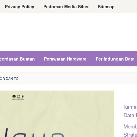
Privacy Policy
Pedoman Media Siber
Sitemap
cerdasan Buatan
Perawatan Hardware
Perlindungan Data
OR DAN TO
Kemaj
Data 
Memba
Strat