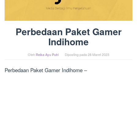
Perbedaan Paket Gamer
Indihome
Oleh
Reika Ayu Putri
Diposting pada
28 Maret 2023
Perbedaan Paket Gamer Indihome –