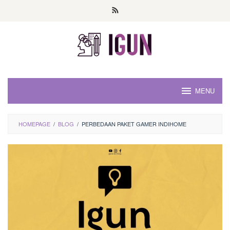
Loncat
ke
konten
MENU
HOMEPAGE
/
BLOG
/
PERBEDAAN PAKET GAMER INDIHOME