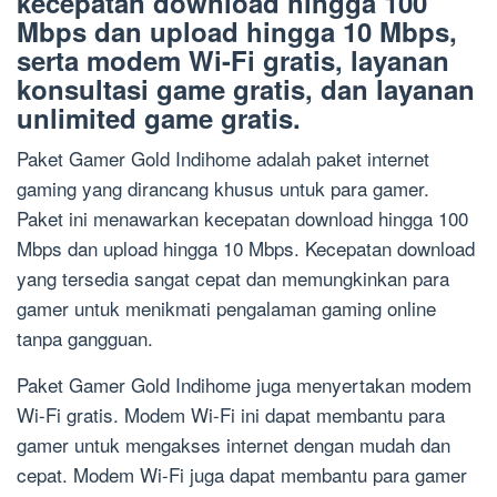
kecepatan download hingga 100
Mbps dan upload hingga 10 Mbps,
serta modem Wi-Fi gratis, layanan
konsultasi game gratis, dan layanan
unlimited game gratis.
Paket Gamer Gold Indihome adalah paket internet
gaming yang dirancang khusus untuk para gamer.
Paket ini menawarkan kecepatan download hingga 100
Mbps dan upload hingga 10 Mbps. Kecepatan download
yang tersedia sangat cepat dan memungkinkan para
gamer untuk menikmati pengalaman gaming online
tanpa gangguan.
Paket Gamer Gold Indihome juga menyertakan modem
Wi-Fi gratis. Modem Wi-Fi ini dapat membantu para
gamer untuk mengakses internet dengan mudah dan
cepat. Modem Wi-Fi juga dapat membantu para gamer