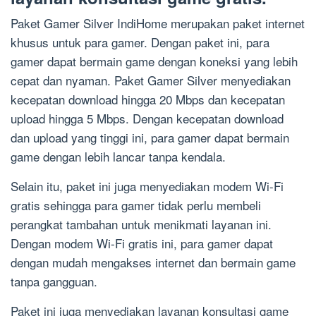
Paket Gamer Silver IndiHome merupakan paket internet
khusus untuk para gamer. Dengan paket ini, para
gamer dapat bermain game dengan koneksi yang lebih
cepat dan nyaman. Paket Gamer Silver menyediakan
kecepatan download hingga 20 Mbps dan kecepatan
upload hingga 5 Mbps. Dengan kecepatan download
dan upload yang tinggi ini, para gamer dapat bermain
game dengan lebih lancar tanpa kendala.
Selain itu, paket ini juga menyediakan modem Wi-Fi
gratis sehingga para gamer tidak perlu membeli
perangkat tambahan untuk menikmati layanan ini.
Dengan modem Wi-Fi gratis ini, para gamer dapat
dengan mudah mengakses internet dan bermain game
tanpa gangguan.
Paket ini juga menyediakan layanan konsultasi game