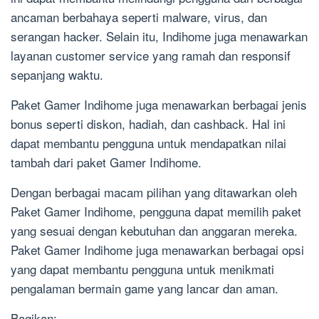
ancaman berbahaya seperti malware, virus, dan
serangan hacker. Selain itu, Indihome juga menawarkan
layanan customer service yang ramah dan responsif
sepanjang waktu.
Paket Gamer Indihome juga menawarkan berbagai jenis
bonus seperti diskon, hadiah, dan cashback. Hal ini
dapat membantu pengguna untuk mendapatkan nilai
tambah dari paket Gamer Indihome.
Dengan berbagai macam pilihan yang ditawarkan oleh
Paket Gamer Indihome, pengguna dapat memilih paket
yang sesuai dengan kebutuhan dan anggaran mereka.
Paket Gamer Indihome juga menawarkan berbagai opsi
yang dapat membantu pengguna untuk menikmati
pengalaman bermain game yang lancar dan aman.
Bagikan: