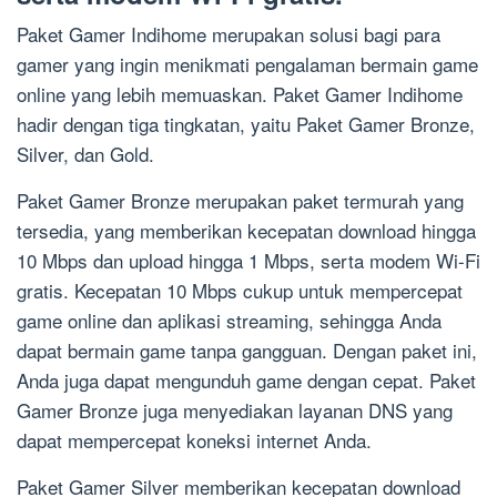
Paket Gamer Indihome merupakan solusi bagi para
gamer yang ingin menikmati pengalaman bermain game
online yang lebih memuaskan. Paket Gamer Indihome
hadir dengan tiga tingkatan, yaitu Paket Gamer Bronze,
Silver, dan Gold.
Paket Gamer Bronze merupakan paket termurah yang
tersedia, yang memberikan kecepatan download hingga
10 Mbps dan upload hingga 1 Mbps, serta modem Wi-Fi
gratis. Kecepatan 10 Mbps cukup untuk mempercepat
game online dan aplikasi streaming, sehingga Anda
dapat bermain game tanpa gangguan. Dengan paket ini,
Anda juga dapat mengunduh game dengan cepat. Paket
Gamer Bronze juga menyediakan layanan DNS yang
dapat mempercepat koneksi internet Anda.
Paket Gamer Silver memberikan kecepatan download