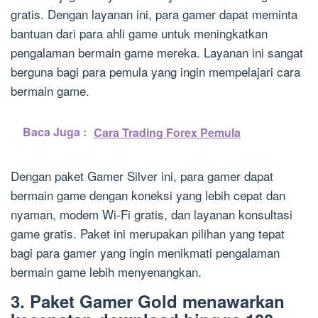
gratis. Dengan layanan ini, para gamer dapat meminta
bantuan dari para ahli game untuk meningkatkan
pengalaman bermain game mereka. Layanan ini sangat
berguna bagi para pemula yang ingin mempelajari cara
bermain game.
Baca Juga :
Cara Trading Forex Pemula
Dengan paket Gamer Silver ini, para gamer dapat
bermain game dengan koneksi yang lebih cepat dan
nyaman, modem Wi-Fi gratis, dan layanan konsultasi
game gratis. Paket ini merupakan pilihan yang tepat
bagi para gamer yang ingin menikmati pengalaman
bermain game lebih menyenangkan.
3. Paket Gamer Gold menawarkan