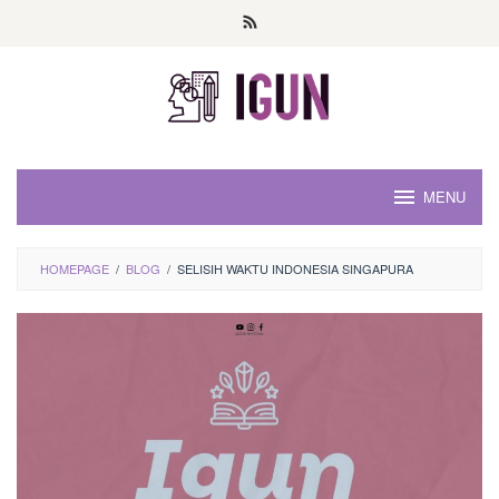
Loncat
ke
konten
MENU
HOMEPAGE
/
BLOG
/
SELISIH WAKTU INDONESIA SINGAPURA