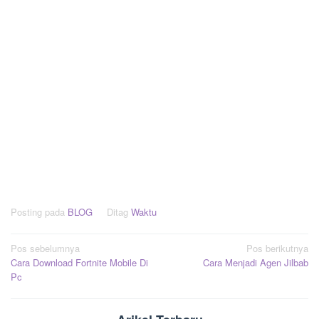
Posting pada
BLOG
Ditag
Waktu
Navigasi
Pos sebelumnya
Pos berikutnya
Cara Download Fortnite Mobile Di
Cara Menjadi Agen Jilbab
pos
Pc