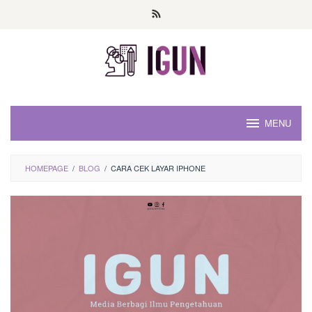
Loncat
ke
konten
MENU
HOMEPAGE
/
BLOG
/
CARA CEK LAYAR IPHONE