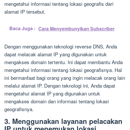
mengetahui informasi tentang lokasi geografis dari
alamat IP tersebut.
Baca Juga :
Cara Menyembunyikan Subscriber
Dengan menggunakan teknologi reverse DNS, Anda
dapat melacak alamat IP yang digunakan untuk
mengakses domain tertentu. Ini dapat membantu Anda
mengetahui informasi tentang lokasi geografisnya. Hal
ini bermanfaat bagi orang yang ingin melacak orang lain
melalui alamat IP. Dengan teknologi ini, Anda dapat
mengetahui alamat IP yang digunakan untuk
mengakses domain dan informasi tentang lokasi
geografisnya.
3. Menggunakan layanan pelacakan
IP untuk menemukan lokasi