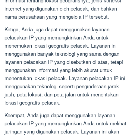
informasi tentang lokasi geografisnya, jenis koneksi
internet yang digunakan oleh pelacak, dan bahkan
nama perusahaan yang mengelola IP tersebut.
Ketiga, Anda juga dapat menggunakan layanan
pelacakan IP yang memungkinkan Anda untuk
menemukan lokasi geografis pelacak. Layanan ini
menggunakan banyak teknologi yang sama dengan
layanan pelacakan IP yang disebutkan di atas, tetapi
menggunakan informasi yang lebih akurat untuk
menentukan lokasi pelacak. Layanan pelacakan IP ini
menggunakan teknologi seperti penginderaan jarak
jauh, peta lokasi, dan peta jalan untuk menentukan
lokasi geografis pelacak.
Keempat, Anda juga dapat menggunakan layanan
pelacakan IP yang memungkinkan Anda untuk melihat
jaringan yang digunakan pelacak. Layanan ini akan