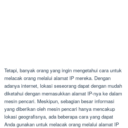
Tetapi, banyak orang yang ingin mengetahui cara untuk
melacak orang melalui alamat IP mereka. Dengan
adanya internet, lokasi seseorang dapat dengan mudah
diketahui dengan memasukkan alamat IP-nya ke dalam
mesin pencari. Meskipun, sebagian besar informasi
yang diberikan oleh mesin pencari hanya mencakup
lokasi geografisnya, ada beberapa cara yang dapat
Anda gunakan untuk melacak orang melalui alamat IP