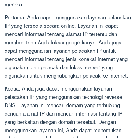
mereka.
Pertama, Anda dapat menggunakan layanan pelacakan
IP yang tersedia secara online. Layanan ini dapat
mencari informasi tentang alamat IP tertentu dan
memberi tahu Anda lokasi geografisnya. Anda juga
dapat menggunakan layanan pelacakan IP untuk
mencari informasi tentang jenis koneksi internet yang
digunakan oleh pelacak dan lokasi server yang
digunakan untuk menghubungkan pelacak ke internet.
Kedua, Anda juga dapat menggunakan layanan
pelacakan IP yang menggunakan teknologi reverse
DNS. Layanan ini mencari domain yang terhubung
dengan alamat IP dan mencari informasi tentang IP
yang berkaitan dengan domain tersebut. Dengan
menggunakan layanan ini, Anda dapat menemukan