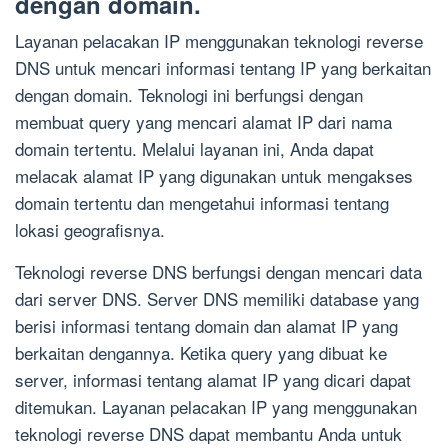
dengan domain.
Layanan pelacakan IP menggunakan teknologi reverse
DNS untuk mencari informasi tentang IP yang berkaitan
dengan domain. Teknologi ini berfungsi dengan
membuat query yang mencari alamat IP dari nama
domain tertentu. Melalui layanan ini, Anda dapat
melacak alamat IP yang digunakan untuk mengakses
domain tertentu dan mengetahui informasi tentang
lokasi geografisnya.
Teknologi reverse DNS berfungsi dengan mencari data
dari server DNS. Server DNS memiliki database yang
berisi informasi tentang domain dan alamat IP yang
berkaitan dengannya. Ketika query yang dibuat ke
server, informasi tentang alamat IP yang dicari dapat
ditemukan. Layanan pelacakan IP yang menggunakan
teknologi reverse DNS dapat membantu Anda untuk