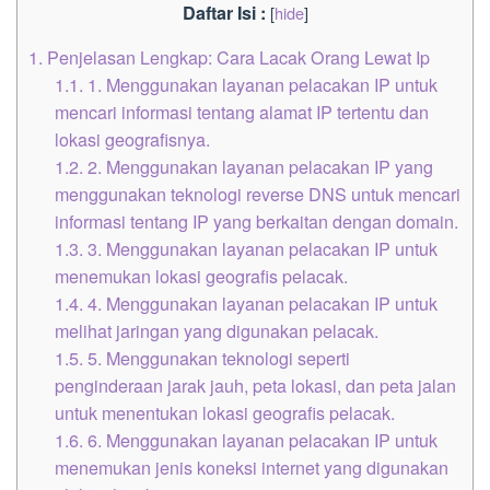
Daftar Isi :
[
hide
]
1.
Penjelasan Lengkap: Cara Lacak Orang Lewat Ip
1.1.
1. Menggunakan layanan pelacakan IP untuk
mencari informasi tentang alamat IP tertentu dan
lokasi geografisnya.
1.2.
2. Menggunakan layanan pelacakan IP yang
menggunakan teknologi reverse DNS untuk mencari
informasi tentang IP yang berkaitan dengan domain.
1.3.
3. Menggunakan layanan pelacakan IP untuk
menemukan lokasi geografis pelacak.
1.4.
4. Menggunakan layanan pelacakan IP untuk
melihat jaringan yang digunakan pelacak.
1.5.
5. Menggunakan teknologi seperti
penginderaan jarak jauh, peta lokasi, dan peta jalan
untuk menentukan lokasi geografis pelacak.
1.6.
6. Menggunakan layanan pelacakan IP untuk
menemukan jenis koneksi internet yang digunakan