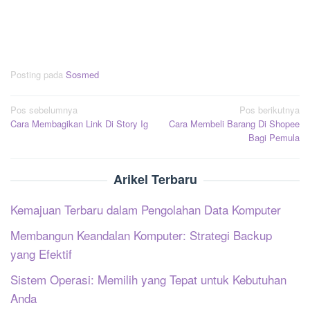
Posting pada
Sosmed
Navigasi
Pos sebelumnya
Pos berikutnya
Cara Membagikan Link Di Story Ig
Cara Membeli Barang Di Shopee
pos
Bagi Pemula
Arikel Terbaru
Kemajuan Terbaru dalam Pengolahan Data Komputer
Membangun Keandalan Komputer: Strategi Backup
yang Efektif
Sistem Operasi: Memilih yang Tepat untuk Kebutuhan
Anda