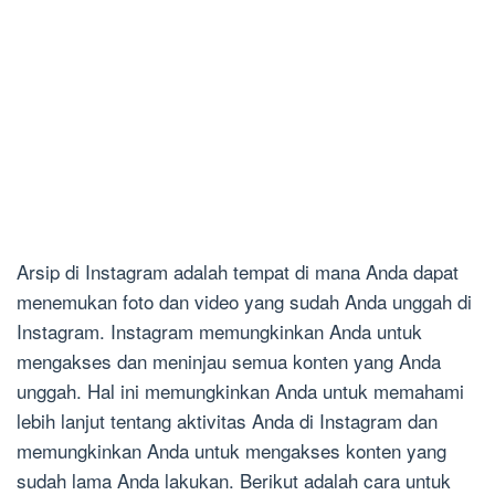
Arsip di Instagram adalah tempat di mana Anda dapat
menemukan foto dan video yang sudah Anda unggah di
Instagram. Instagram memungkinkan Anda untuk
mengakses dan meninjau semua konten yang Anda
unggah. Hal ini memungkinkan Anda untuk memahami
lebih lanjut tentang aktivitas Anda di Instagram dan
memungkinkan Anda untuk mengakses konten yang
sudah lama Anda lakukan. Berikut adalah cara untuk