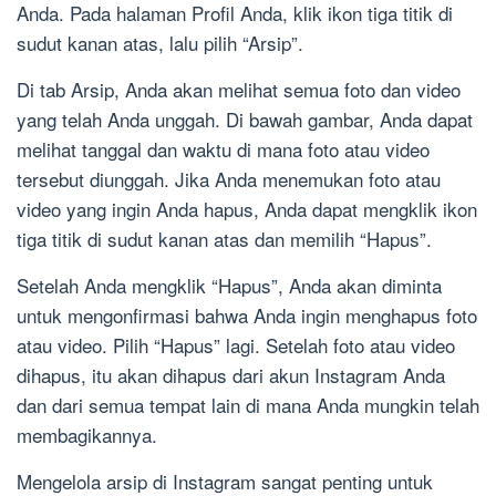
Anda. Pada halaman Profil Anda, klik ikon tiga titik di
sudut kanan atas, lalu pilih “Arsip”.
Di tab Arsip, Anda akan melihat semua foto dan video
yang telah Anda unggah. Di bawah gambar, Anda dapat
melihat tanggal dan waktu di mana foto atau video
tersebut diunggah. Jika Anda menemukan foto atau
video yang ingin Anda hapus, Anda dapat mengklik ikon
tiga titik di sudut kanan atas dan memilih “Hapus”.
Setelah Anda mengklik “Hapus”, Anda akan diminta
untuk mengonfirmasi bahwa Anda ingin menghapus foto
atau video. Pilih “Hapus” lagi. Setelah foto atau video
dihapus, itu akan dihapus dari akun Instagram Anda
dan dari semua tempat lain di mana Anda mungkin telah
membagikannya.
Mengelola arsip di Instagram sangat penting untuk