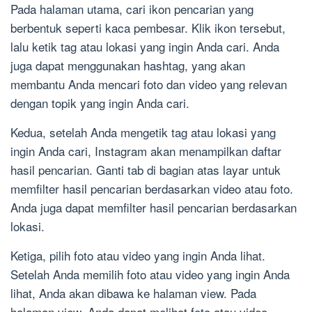
Pada halaman utama, cari ikon pencarian yang
berbentuk seperti kaca pembesar. Klik ikon tersebut,
lalu ketik tag atau lokasi yang ingin Anda cari. Anda
juga dapat menggunakan hashtag, yang akan
membantu Anda mencari foto dan video yang relevan
dengan topik yang ingin Anda cari.
Kedua, setelah Anda mengetik tag atau lokasi yang
ingin Anda cari, Instagram akan menampilkan daftar
hasil pencarian. Ganti tab di bagian atas layar untuk
memfilter hasil pencarian berdasarkan video atau foto.
Anda juga dapat memfilter hasil pencarian berdasarkan
lokasi.
Ketiga, pilih foto atau video yang ingin Anda lihat.
Setelah Anda memilih foto atau video yang ingin Anda
lihat, Anda akan dibawa ke halaman view. Pada
halaman view, Anda dapat melihat foto atau video