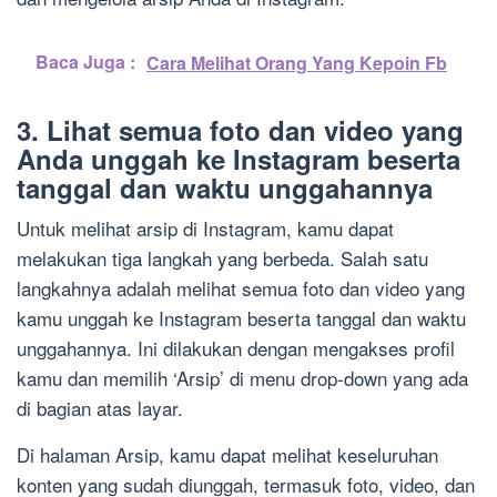
Baca Juga :
Cara Melihat Orang Yang Kepoin Fb
3. Lihat semua foto dan video yang
Anda unggah ke Instagram beserta
tanggal dan waktu unggahannya
Untuk melihat arsip di Instagram, kamu dapat
melakukan tiga langkah yang berbeda. Salah satu
langkahnya adalah melihat semua foto dan video yang
kamu unggah ke Instagram beserta tanggal dan waktu
unggahannya. Ini dilakukan dengan mengakses profil
kamu dan memilih ‘Arsip’ di menu drop-down yang ada
di bagian atas layar.
Di halaman Arsip, kamu dapat melihat keseluruhan
konten yang sudah diunggah, termasuk foto, video, dan