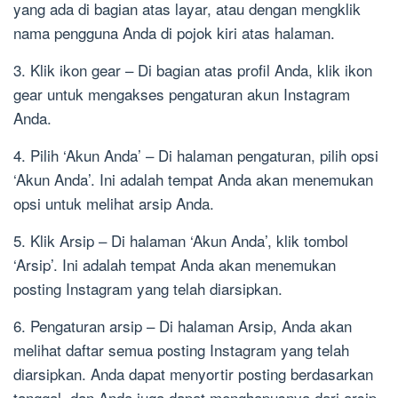
yang ada di bagian atas layar, atau dengan mengklik
nama pengguna Anda di pojok kiri atas halaman.
3. Klik ikon gear – Di bagian atas profil Anda, klik ikon
gear untuk mengakses pengaturan akun Instagram
Anda.
4. Pilih ‘Akun Anda’ – Di halaman pengaturan, pilih opsi
‘Akun Anda’. Ini adalah tempat Anda akan menemukan
opsi untuk melihat arsip Anda.
5. Klik Arsip – Di halaman ‘Akun Anda’, klik tombol
‘Arsip’. Ini adalah tempat Anda akan menemukan
posting Instagram yang telah diarsipkan.
6. Pengaturan arsip – Di halaman Arsip, Anda akan
melihat daftar semua posting Instagram yang telah
diarsipkan. Anda dapat menyortir posting berdasarkan
tanggal, dan Anda juga dapat menghapusnya dari arsip.