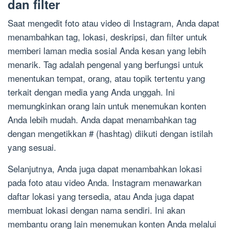
dan filter
Saat mengedit foto atau video di Instagram, Anda dapat
menambahkan tag, lokasi, deskripsi, dan filter untuk
memberi laman media sosial Anda kesan yang lebih
menarik. Tag adalah pengenal yang berfungsi untuk
menentukan tempat, orang, atau topik tertentu yang
terkait dengan media yang Anda unggah. Ini
memungkinkan orang lain untuk menemukan konten
Anda lebih mudah. Anda dapat menambahkan tag
dengan mengetikkan # (hashtag) diikuti dengan istilah
yang sesuai.
Selanjutnya, Anda juga dapat menambahkan lokasi
pada foto atau video Anda. Instagram menawarkan
daftar lokasi yang tersedia, atau Anda juga dapat
membuat lokasi dengan nama sendiri. Ini akan
membantu orang lain menemukan konten Anda melalui