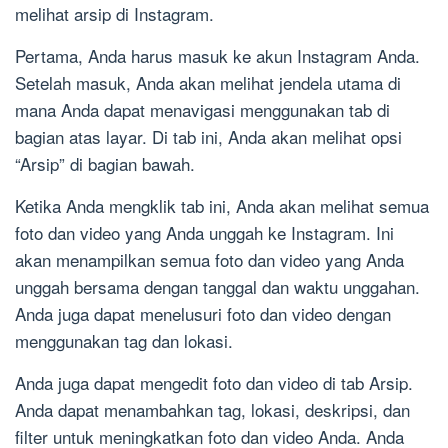
melihat arsip di Instagram.
Pertama, Anda harus masuk ke akun Instagram Anda.
Setelah masuk, Anda akan melihat jendela utama di
mana Anda dapat menavigasi menggunakan tab di
bagian atas layar. Di tab ini, Anda akan melihat opsi
“Arsip” di bagian bawah.
Ketika Anda mengklik tab ini, Anda akan melihat semua
foto dan video yang Anda unggah ke Instagram. Ini
akan menampilkan semua foto dan video yang Anda
unggah bersama dengan tanggal dan waktu unggahan.
Anda juga dapat menelusuri foto dan video dengan
menggunakan tag dan lokasi.
Anda juga dapat mengedit foto dan video di tab Arsip.
Anda dapat menambahkan tag, lokasi, deskripsi, dan
filter untuk meningkatkan foto dan video Anda. Anda