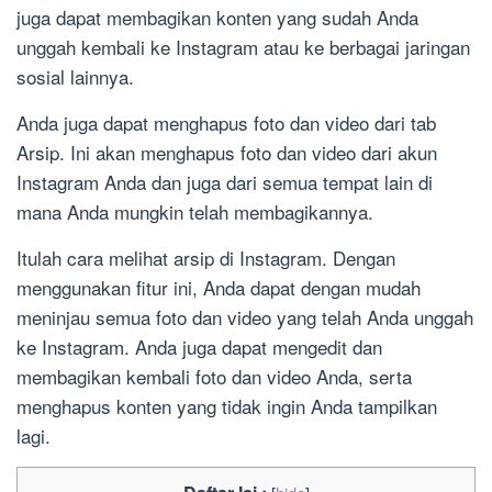
juga dapat membagikan konten yang sudah Anda
unggah kembali ke Instagram atau ke berbagai jaringan
sosial lainnya.
Anda juga dapat menghapus foto dan video dari tab
Arsip. Ini akan menghapus foto dan video dari akun
Instagram Anda dan juga dari semua tempat lain di
mana Anda mungkin telah membagikannya.
Itulah cara melihat arsip di Instagram. Dengan
menggunakan fitur ini, Anda dapat dengan mudah
meninjau semua foto dan video yang telah Anda unggah
ke Instagram. Anda juga dapat mengedit dan
membagikan kembali foto dan video Anda, serta
menghapus konten yang tidak ingin Anda tampilkan
lagi.