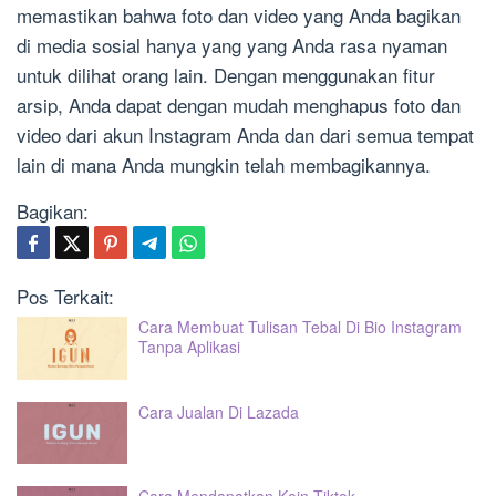
memastikan bahwa foto dan video yang Anda bagikan
di media sosial hanya yang yang Anda rasa nyaman
untuk dilihat orang lain. Dengan menggunakan fitur
arsip, Anda dapat dengan mudah menghapus foto dan
video dari akun Instagram Anda dan dari semua tempat
lain di mana Anda mungkin telah membagikannya.
Bagikan:
Pos Terkait:
Cara Membuat Tulisan Tebal Di Bio Instagram
Tanpa Aplikasi
Cara Jualan Di Lazada
Cara Mendapatkan Koin Tiktok