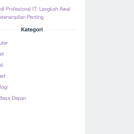
di Profesional IT: Langkah Awal
eterampilan Penting
Kategori
uter
et
al
ed
logi
Masa Depan