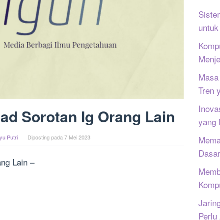
Siste
untuk
Kompu
Menje
Masa 
Tren 
Inova
d Sorotan Ig Orang Lain
yang
yu Putri
Diposting pada
7 Mei 2023
Memah
Dasar
ng Lain –
Memb
Kompu
Jarin
Perlu