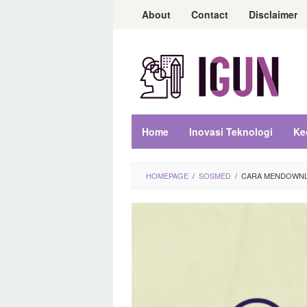
Loncat
About
Contact
Disclaimer
ke
konten
Home
Inovasi Teknologi
Ke
HOMEPAGE
/
SOSMED
/
CARA MENDOWNL