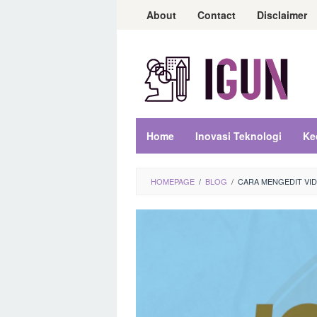
Loncat
About
Contact
Disclaimer
ke
konten
Home
Inovasi Teknologi
Ke
HOMEPAGE
/
BLOG
/
CARA MENGEDIT VID