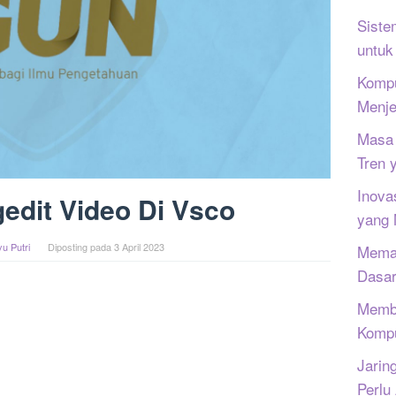
Siste
untuk
Kompu
Menje
Masa 
Tren 
Inova
edit Video Di Vsco
yang
u Putri
Diposting pada
3 April 2023
Memah
Dasar
Memb
Kompu
Jarin
Perlu