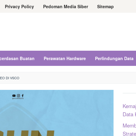
Privacy Policy
Pedoman Media Siber
Sitemap
cerdasan Buatan
Perawatan Hardware
Perlindungan Data
EO DI VSCO
Kemaj
Data 
Memba
Strat