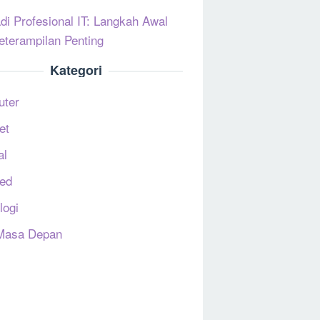
di Profesional IT: Langkah Awal
eterampilan Penting
Kategori
uter
et
al
ed
logi
Masa Depan