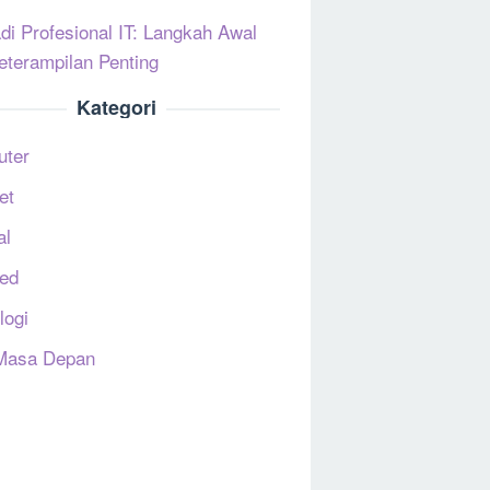
di Profesional IT: Langkah Awal
eterampilan Penting
Kategori
uter
et
al
ed
logi
Masa Depan