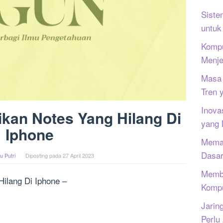
Siste
untuk
Kompu
Menje
Masa 
Tren 
Inova
kan Notes Yang Hilang Di
yang
Iphone
Memah
Dasar
u Putri
Diposting pada
27 April 2023
Memb
ilang Di Iphone –
Kompu
Jarin
Perlu