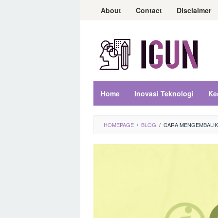
Loncat
About
Contact
Disclaimer
ke
konten
Home
Inovasi Teknologi
Ke
HOMEPAGE
/
BLOG
/
CARA MENGEMBALIK