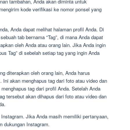
an tambahan, Anda akan diminta untuk
engirim kode verifikasi ke nomor ponsel yang
nda, Anda dapat melihat halaman profil Anda. Di
t sebuah tab bernama “Tag”, di mana Anda dapat
rapkan oleh Anda atau orang lain. Jika Anda ingin
us Tag” di sebelah setiap tag yang ingin Anda
g diterapkan oleh orang lain, Anda harus
 Ini akan menghapus tag dari foto atau video dan
 menghapus tag dari profil Anda. Setelah Anda
g tersebut akan dihapus dari foto atau video dan
da.
i Instagram. Jika Anda masih memiliki pertanyaan,
im dukungan Instagram.