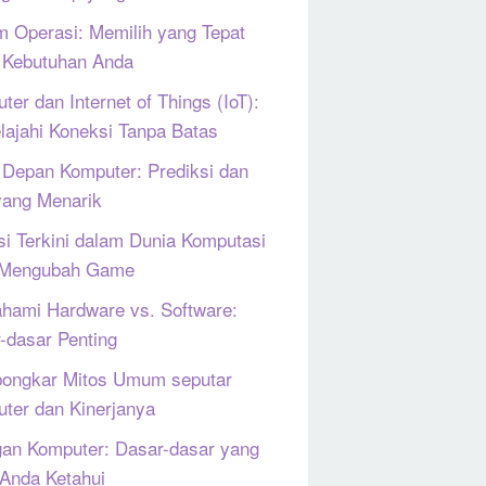
m Operasi: Memilih yang Tepat
 Kebutuhan Anda
ter dan Internet of Things (IoT):
lajahi Koneksi Tanpa Batas
Depan Komputer: Prediksi dan
yang Menarik
si Terkini dalam Dunia Komputasi
 Mengubah Game
ami Hardware vs. Software:
-dasar Penting
ongkar Mitos Umum seputar
ter dan Kinerjanya
gan Komputer: Dasar-dasar yang
 Anda Ketahui