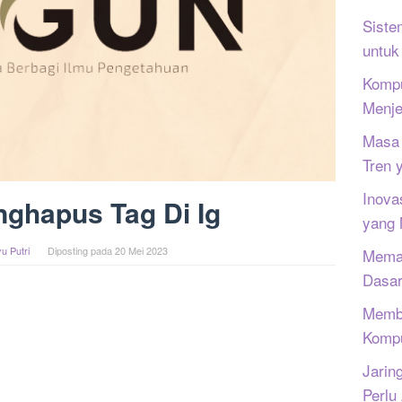
Siste
untuk
Kompu
Menje
Masa 
Tren 
Inova
ghapus Tag Di Ig
yang
u Putri
Diposting pada
20 Mei 2023
Memah
Dasar
Memb
Kompu
Jarin
Perlu