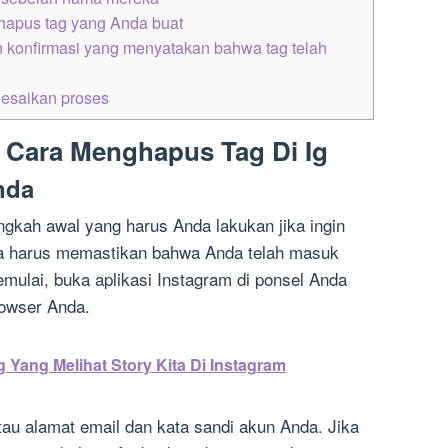
hapus tag yang Anda buat
 konfirmasi yang menyatakan bahwa tag telah
lesaikan proses
 Cara Menghapus Tag Di Ig
nda
gkah awal yang harus Anda lakukan jika ingin
da harus memastikan bahwa Anda telah masuk
mulai, buka aplikasi Instagram di ponsel Anda
rowser Anda.
g Yang Melihat Story Kita Di Instagram
u alamat email dan kata sandi akun Anda. Jika