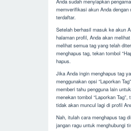
Anda sudah menyiapkan pengaman
memverifikasi akun Anda dengan m
terdaftar.
Setelah berhasil masuk ke akun A
halaman profil, Anda akan meliha
melihat semua tag yang telah dite
menghapus tag, tekan tombol “Hap
hapus.
Jika Anda ingin menghapus tag yan
menggunakan opsi “Laporkan Tag”.
memberi tahu pengguna lain untuk
menekan tombol “Laporkan Tag”, ta
tidak akan muncul lagi di profil An
Nah, itulah cara menghapus tag d
jangan ragu untuk menghubungi t