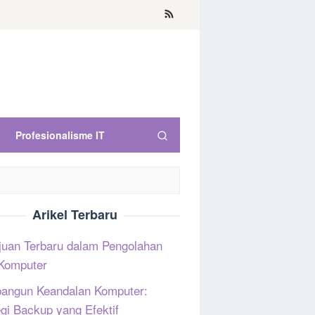
Profesionalisme IT
Arikel Terbaru
uan Terbaru dalam Pengolahan
Komputer
ngun Keandalan Komputer:
egi Backup yang Efektif