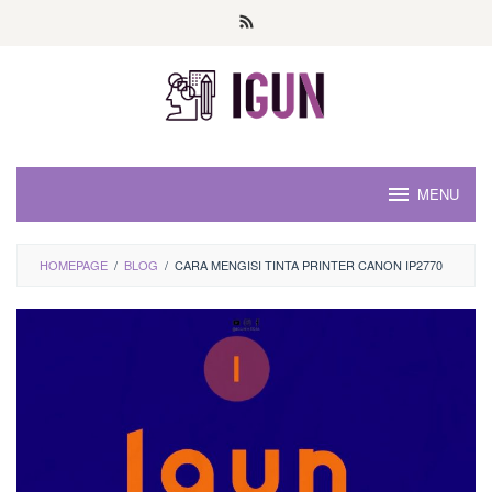
Loncat
ke
konten
MENU
HOMEPAGE
/
BLOG
/
CARA MENGISI TINTA PRINTER CANON IP2770