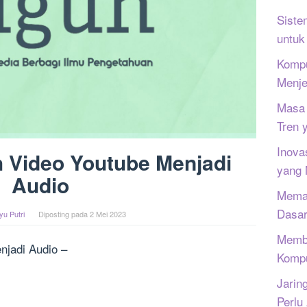
Siste
untuk
Kompu
Menje
Masa 
Tren 
Inova
 Video Youtube Menjadi
yang
Audio
Memah
Dasar
yu Putri
Diposting pada
2 Mei 2023
Memb
jadi Audio –
Kompu
Jarin
Perlu