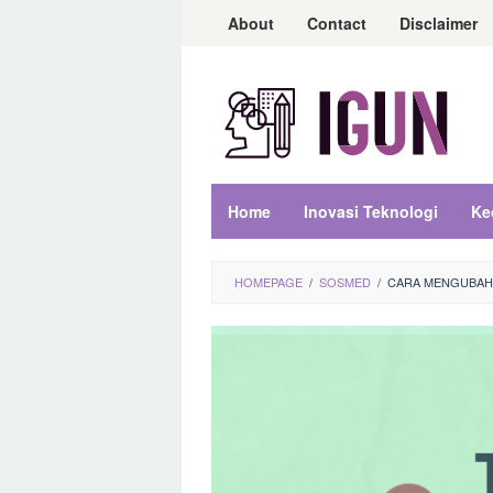
Loncat
About
Contact
Disclaimer
ke
konten
Home
Inovasi Teknologi
Ke
HOMEPAGE
/
SOSMED
/
CARA MENGUBAH 