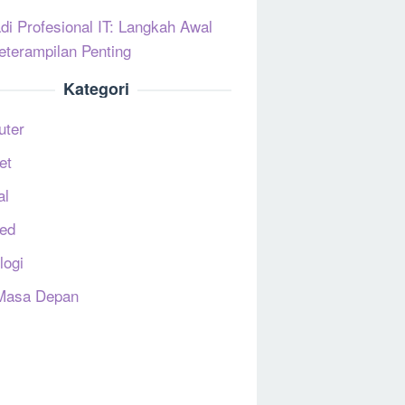
di Profesional IT: Langkah Awal
eterampilan Penting
Kategori
uter
et
al
ed
logi
Masa Depan