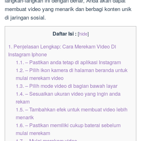
langkah-langkah ini dengan benar, Anda akan dapat
membuat video yang menarik dan berbagi konten unik
di jaringan sosial.
Daftar Isi :
[
hide
]
1.
Penjelasan Lengkap: Cara Merekam Video Di
Instagram Iphone
1.1.
– Pastikan anda tetap di aplikasi Instagram
1.2.
– Pilih ikon kamera di halaman beranda untuk
mulai merekam video
1.3.
– Pilih mode video di bagian bawah layar
1.4.
– Sesuaikan ukuran video yang ingin anda
rekam
1.5.
– Tambahkan efek untuk membuat video lebih
menarik
1.6.
– Pastikan memiliki cukup baterai sebelum
mulai merekam
1.7.
– Mulai merekam video