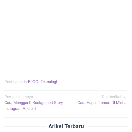
Posting pada
BLOG
,
Teknologi
Navigasi
Pos sebelumnya
Pos berikutnya
Cara Mengganti Background Story
Cara Hapus Teman Di Michat
pos
Instagram Android
Arikel Terbaru