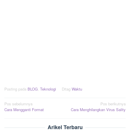
Posting pada
BLOG
,
Teknologi
Ditag
Waktu
Navigasi
Pos sebelumnya
Pos berikutnya
Cara Mengganti Format
Cara Menghilangkan Virus Sality
pos
Arikel Terbaru