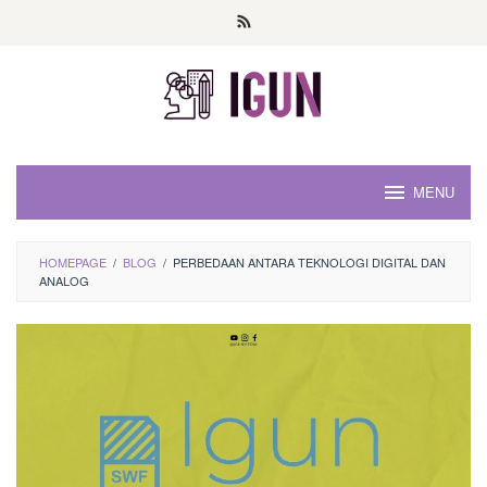
Loncat
ke
konten
MENU
HOMEPAGE
/
BLOG
/
PERBEDAAN ANTARA TEKNOLOGI DIGITAL DAN
ANALOG