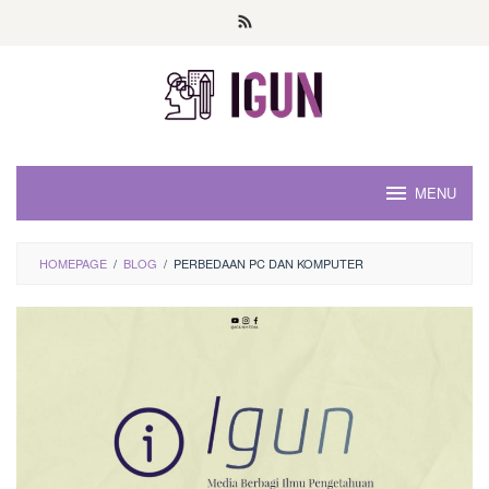
Loncat
ke
konten
MENU
HOMEPAGE
/
BLOG
/
PERBEDAAN PC DAN KOMPUTER