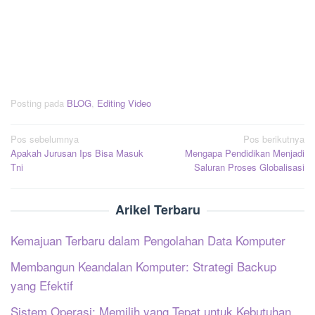
Posting pada
BLOG
,
Editing Video
Navigasi
Pos sebelumnya
Pos berikutnya
Apakah Jurusan Ips Bisa Masuk
Mengapa Pendidikan Menjadi
pos
Tni
Saluran Proses Globalisasi
Arikel Terbaru
Kemajuan Terbaru dalam Pengolahan Data Komputer
Membangun Keandalan Komputer: Strategi Backup
yang Efektif
Sistem Operasi: Memilih yang Tepat untuk Kebutuhan